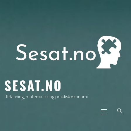
Skip
to
content
SESAT.NO
Utdanning, matematikk og praktisk økonomi
Primary
Menu