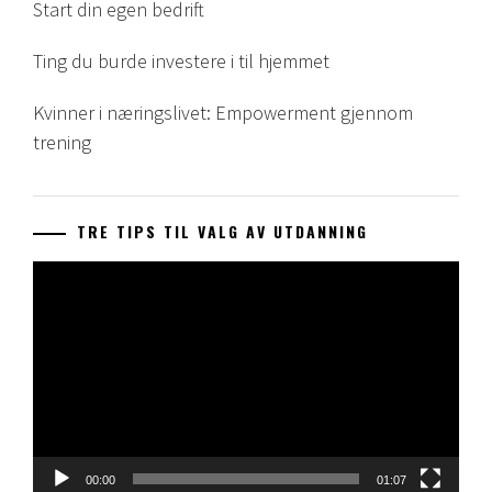
Start din egen bedrift
Ting du burde investere i til hjemmet
Kvinner i næringslivet: Empowerment gjennom
trening
TRE TIPS TIL VALG AV UTDANNING
Videoavspelar
00:00
01:07