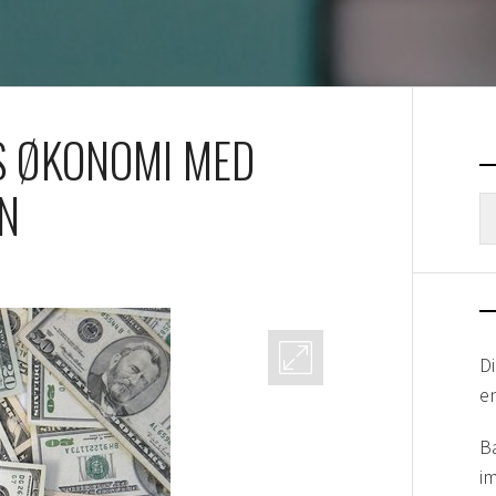
S ØKONOMI MED
ÅN
Le
et
D
e
B
i