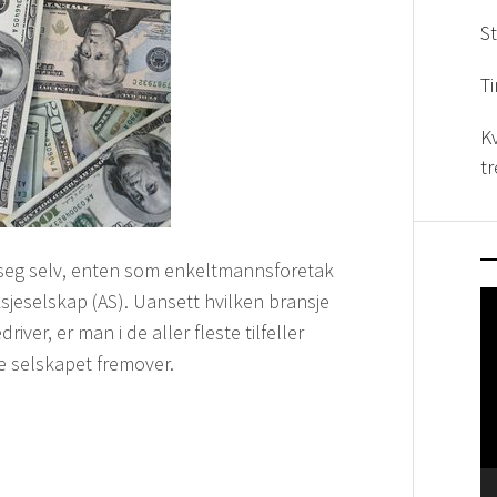
St
Ti
K
t
 seg selv, enten som enkeltmannsforetak
sjeselskap (AS). Uansett hvilken bransje
V
ver, er man i de aller fleste tilfeller
e selskapet fremover.