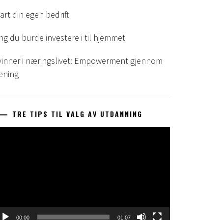
art din egen bedrift
ng du burde investere i til hjemmet
vinner i næringslivet: Empowerment gjennom
rening
TRE TIPS TIL VALG AV UTDANNING
ideoavspelar
00:00
01:07