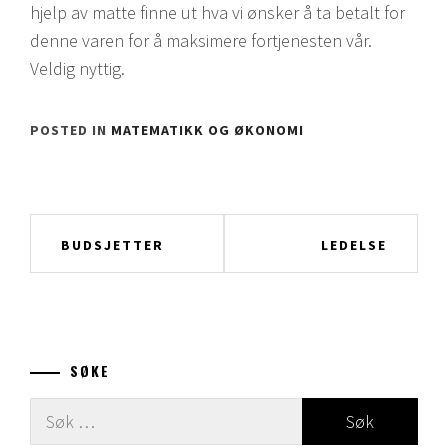
hjelp av matte finne ut hva vi ønsker å ta betalt for
denne varen for å maksimere fortjenesten vår.
Veldig nyttig.
POSTED IN
MATEMATIKK OG ØKONOMI
Innleggsnavigering
BUDSJETTER
LEDELSE
SØKE
Leit
etter: