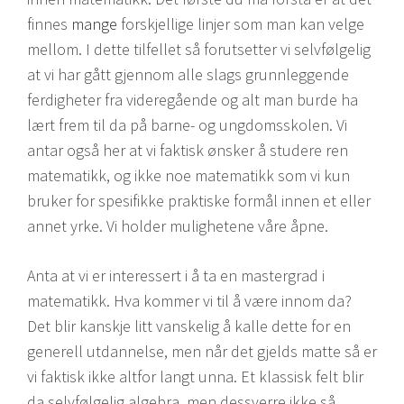
finnes
mange
forskjellige linjer som man kan velge
mellom. I dette tilfellet så forutsetter vi selvfølgelig
at vi har gått gjennom alle slags grunnleggende
ferdigheter fra videregående og alt man burde ha
lært frem til da på barne- og ungdomsskolen. Vi
antar også her at vi faktisk ønsker å studere ren
matematikk, og ikke noe matematikk som vi kun
bruker for spesifikke praktiske formål innen et eller
annet yrke. Vi holder mulighetene våre åpne.
Anta at vi er interessert i å ta en mastergrad i
matematikk. Hva kommer vi til å være innom da?
Det blir kanskje litt vanskelig å kalle dette for en
generell utdannelse, men når det gjelds matte så er
vi faktisk ikke altfor langt unna. Et klassisk felt blir
da selvfølgelig algebra, men dessverre ikke så