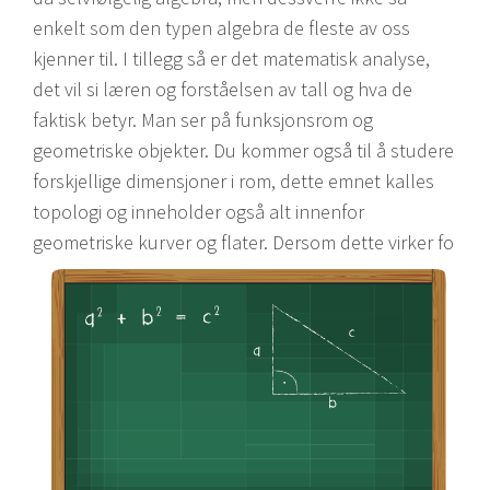
enkelt som den typen algebra de fleste av oss
kjenner til. I tillegg så er det matematisk analyse,
det vil si læren og forståelsen av tall og hva de
faktisk betyr. Man ser på funksjonsrom og
geometriske objekter. Du kommer også til å studere
forskjellige dimensjoner i rom, dette emnet kalles
topologi og inneholder også alt innenfor
geometriske kurver og flater. Dersom dette virker fo