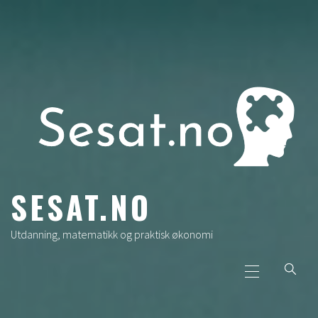
Skip
to
content
SESAT.NO
Utdanning, matematikk og praktisk økonomi
Primary
Menu